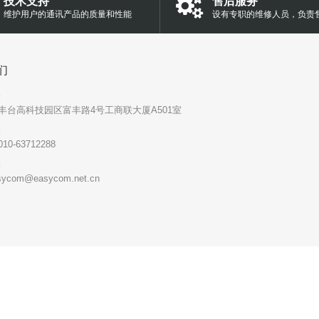
技术支持
售后服务
维护用户的通讯产品的质量和性能
设有专职的维修人员，负责
们
:
丰台高科技园区富丰路4号工商联大厦A501室
:
010-63712288
:
sycom@easycom.net.cn