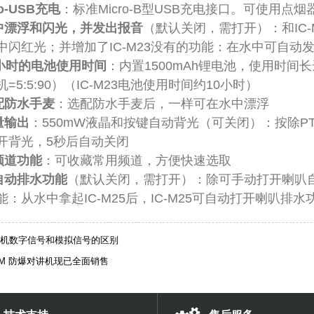
o-USB充电
：标准Micro-B型USB充电接口。可使用
中漂浮和闪光，并发出报音
（默认关闭，需打开）：和IC-M
中闪红光；并增加了IC-M23没有的功能：在水中可自动
个小时的电池使用时间
：内置1500mAh锂电池，使用时间
=5:5:90）（IC-M23电池使用时间约10小时）
配防水手麦
：选配防水手麦后，一样可在水中漂浮
量输出
：550mW液晶和按键自动背光（可关闭）：按除P
开背光，5秒后自动关闭
频道功能
：可收藏常用频道，方便快速选取
自动排水功能
（默认关闭，需打开）：除可手动打开喇叭自动
：从水中拿起IC-M25后，IC-M25可自动打开喇叭排水
机数字信号和模拟信号的区别
OM 防爆对讲机现已全面销售