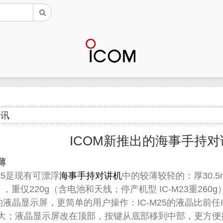
资讯
ICOM新推出的海事手持对
薄
25是现有可漂浮
海事手持对讲机
中的较薄较轻的：厚30.5m
m），重仅220g（含电池和天线；停产机型 IC-M23重260g
晶显示屏，更简单的用户操作：IC-M25的液晶比前任IC
大；液晶显示屏改在顶部，按键从底部移到中部，更方便