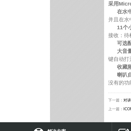
采用Micr
在水
并且在水
11
接收：待机
可选
大音
键自动打
收藏
喇叭
没有的功能
下一篇：
对讲
上一篇：
IC