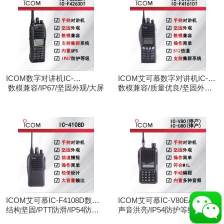
ICOM数字对讲机IC-
ICOM艾可慕数字对讲机IC-
F3263DT/IC-F4263DT
数模兼容/IP67/坚固外观/大屏
F3161D IC-F4161D
数模兼容/质量优良/坚固外观/
大屏
ICOM艾可慕IC-F4108D数字
ICOM艾可慕IC-V80E/IC-
对讲机
结构坚固/PTT防滑/IP54防护/
U80E手持对讲机（停产）
声音洪亮/IP54防护等级/手动
数模兼容
调频/电脑写频