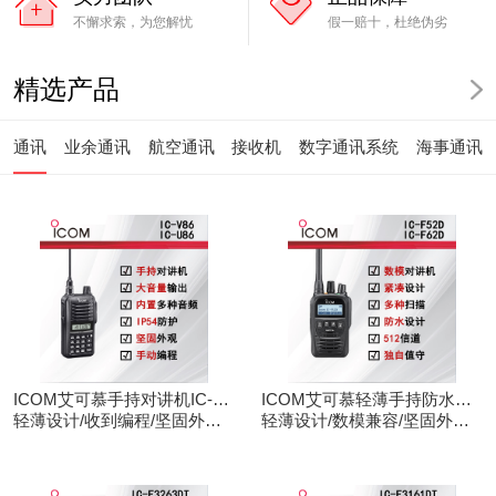
不懈求索，为您解忧
假一赔十，杜绝伪劣
精选产品
通讯
业余通讯
航空通讯
接收机
数字通讯系统
海事通讯
ICOM艾可慕手持对讲机IC-
ICOM艾可慕轻薄手持防水对
V86/U86
轻薄设计/收到编程/坚固外观/
讲机IC-F52D
轻薄设计/数模兼容/坚固外观/
清晰音频
录音功能