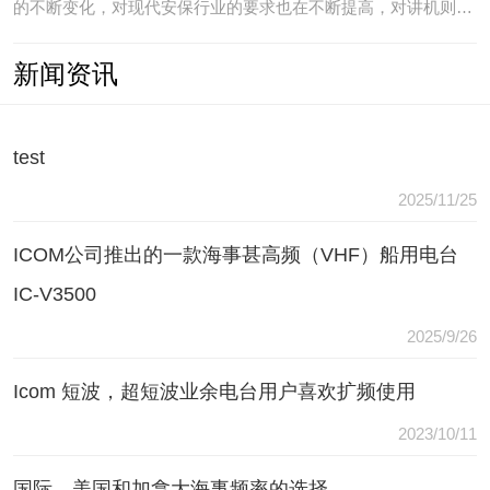
的不断变化，对现代安保行业的要求也在不断提高，对讲机则是
安保人员常用的重要通讯工具，常规通讯亦不能满足现代行业通
新闻资讯
讯需要，常常会出现以下问题：（1）无可靠的报等多种保障手
段现有工具仅为简单语音对讲功能，无法在遇到袭击或遇到盗窃
等紧急情况
test
2025/11/25
ICOM公司推出的一款海事甚高频（VHF）船用电台
IC-V3500
2025/9/26
Icom 短波，超短波业余电台用户喜欢扩频使用
2023/10/11
国际，美国和加拿大海事频率的选择