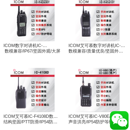
ICOM数字对讲机IC-
ICOM艾可慕数字对讲机IC-
F3263DT/IC-F4263DT
数模兼容/IP67/坚固外观/大屏
F3161D IC-F4161D
数模兼容/质量优良/坚固外观/
大屏
ICOM艾可慕IC-F4108D数字
ICOM艾可慕IC-V80E/IC-
对讲机
结构坚固/PTT防滑/IP54防护/
U80E手持对讲机（停产）
声音洪亮/IP54防护等级/手动
数模兼容
调频/电脑写频