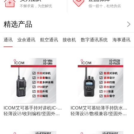
不懈求索，为您解忧
假一赔十，杜绝伪劣
精选产品
通讯
业余通讯
航空通讯
接收机
数字通讯系统
海事通讯
ICOM艾可慕手持对讲机IC-
ICOM艾可慕轻薄手持防水对
V86/U86
轻薄设计/收到编程/坚固外观/
讲机IC-F52D
轻薄设计/数模兼容/坚固外观/
清晰音频
录音功能