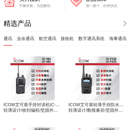
不懈求索，为您解忧
假一赔十，杜绝伪劣
精选产品
通讯
业余通讯
航空通讯
接收机
数字通讯系统
海事通讯
ICOM艾可慕手持对讲机IC-
ICOM艾可慕轻薄手持防水对
V86/U86
轻薄设计/收到编程/坚固外观/
讲机IC-F52D
轻薄设计/数模兼容/坚固外观/
清晰音频
录音功能