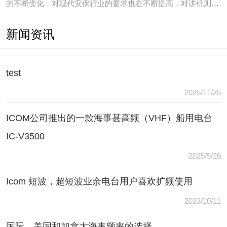
的不断变化，对现代安保行业的要求也在不断提高，对讲机则是
安保人员常用的重要通讯工具，常规通讯亦不能满足现代行业通
新闻资讯
讯需要，常常会出现以下问题：（1）无可靠的报等多种保障手
段现有工具仅为简单语音对讲功能，无法在遇到袭击或遇到盗窃
等紧急情况
test
2025/11/25
ICOM公司推出的一款海事甚高频（VHF）船用电台
IC-V3500
2025/9/26
Icom 短波，超短波业余电台用户喜欢扩频使用
2023/10/11
国际，美国和加拿大海事频率的选择