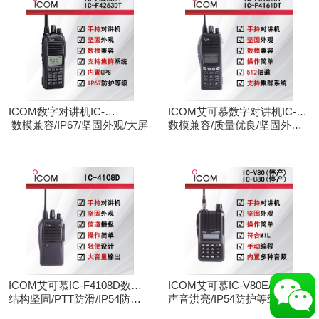
ICOM数字对讲机IC-
ICOM艾可慕数字对讲机IC-
F3263DT/IC-F4263DT
数模兼容/IP67/坚固外观/大屏
F3161D IC-F4161D
数模兼容/质量优良/坚固外观/
大屏
ICOM艾可慕IC-F4108D数字
ICOM艾可慕IC-V80E/IC-
对讲机
结构坚固/PTT防滑/IP54防护/
U80E手持对讲机（停产）
声音洪亮/IP54防护等级/手动
数模兼容
调频/电脑写频