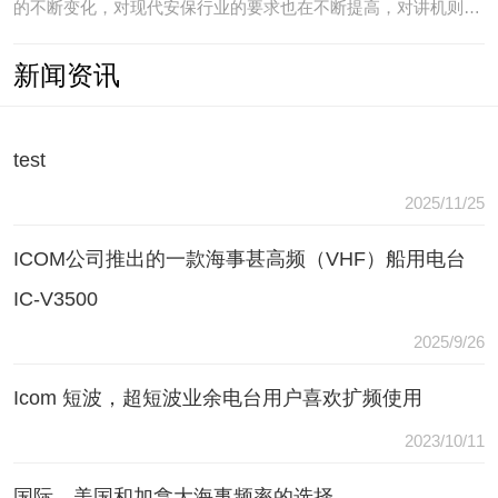
的不断变化，对现代安保行业的要求也在不断提高，对讲机则是
安保人员常用的重要通讯工具，常规通讯亦不能满足现代行业通
新闻资讯
讯需要，常常会出现以下问题：（1）无可靠的报等多种保障手
段现有工具仅为简单语音对讲功能，无法在遇到袭击或遇到盗窃
等紧急情况
test
2025/11/25
ICOM公司推出的一款海事甚高频（VHF）船用电台
IC-V3500
2025/9/26
Icom 短波，超短波业余电台用户喜欢扩频使用
2023/10/11
国际，美国和加拿大海事频率的选择