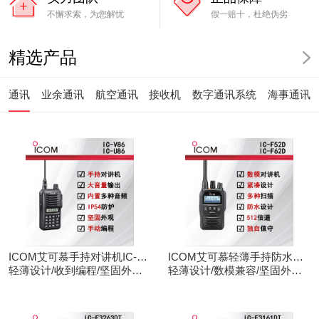
不懈求索，为您解忧
假一赔十，杜绝伪劣
精选产品
通讯
业余通讯
航空通讯
接收机
数字通讯系统
海事通讯
ICOM艾可慕手持对讲机IC-
ICOM艾可慕轻薄手持防水对
V86/U86
轻薄设计/收到编程/坚固外观/
讲机IC-F52D
轻薄设计/数模兼容/坚固外观/
清晰音频
录音功能