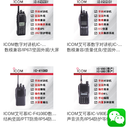
ICOM数字对讲机IC-
ICOM艾可慕数字对讲机IC-
F3263DT/IC-F4263DT
数模兼容/IP67/坚固外观/大屏
F3161D IC-F4161D
数模兼容/质量优良/坚固外观/
大屏
ICOM艾可慕IC-F4108D数字
ICOM艾可慕IC-V80E/IC-
对讲机
结构坚固/PTT防滑/IP54防护/
U80E手持对讲机（停产）
声音洪亮/IP54防护等级/手动
数模兼容
调频/电脑写频