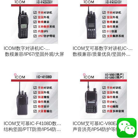
ICOM数字对讲机IC-
ICOM艾可慕数字对讲机IC-
F3263DT/IC-F4263DT
数模兼容/IP67/坚固外观/大屏
F3161D IC-F4161D
数模兼容/质量优良/坚固外观/
大屏
ICOM艾可慕IC-F4108D数字
ICOM艾可慕IC-V80E/IC-
对讲机
结构坚固/PTT防滑/IP54防护/
U80E手持对讲机（停产）
声音洪亮/IP54防护等级/手动
数模兼容
调频/电脑写频