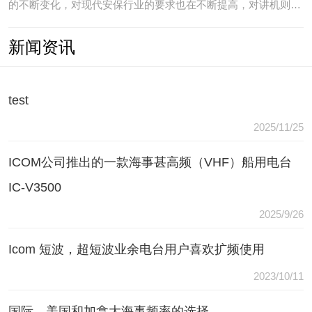
的不断变化，对现代安保行业的要求也在不断提高，对讲机则是
安保人员常用的重要通讯工具，常规通讯亦不能满足现代行业通
新闻资讯
讯需要，常常会出现以下问题：（1）无可靠的报等多种保障手
段现有工具仅为简单语音对讲功能，无法在遇到袭击或遇到盗窃
等紧急情况
test
2025/11/25
ICOM公司推出的一款海事甚高频（VHF）船用电台
IC-V3500
2025/9/26
Icom 短波，超短波业余电台用户喜欢扩频使用
2023/10/11
国际，美国和加拿大海事频率的选择