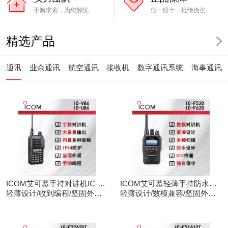
不懈求索，为您解忧
假一赔十，杜绝伪劣
精选产品
通讯
业余通讯
航空通讯
接收机
数字通讯系统
海事通讯
ICOM艾可慕手持对讲机IC-
ICOM艾可慕轻薄手持防水对
V86/U86
轻薄设计/收到编程/坚固外观/
讲机IC-F52D
轻薄设计/数模兼容/坚固外观/
清晰音频
录音功能