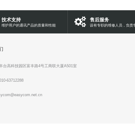
技术支持
售后服务
维护用户的通讯产品的质量和性能
设有专职的维修人员，负责
们
:
丰台高科技园区富丰路4号工商联大厦A501室
:
010-63712288
:
sycom@easycom.net.cn