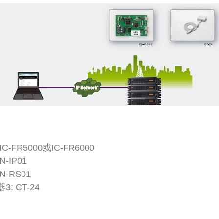
C-FR5000或IC-FR6000
-IP01
N-RS01
: CT-24