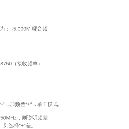
频为：
-5.000M
哑音频
08750
（接收频率）
“
-
”→加频差“
+
”→单工模式。
750MHz
，则说明频差
，则选择“
+
”差。