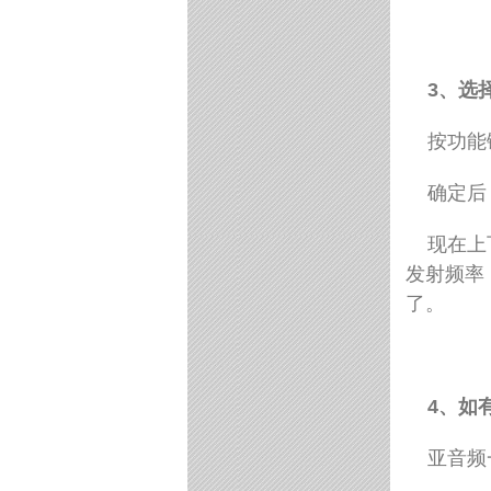
3
、选
按功能
确定后
现在上
发射频率
了。
4
、如
亚音频