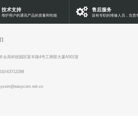
技术支持
售后服务
维护用户的通讯产品的质量和性能
设有专职的维修人员，负责
们
:
丰台高科技园区富丰路4号工商联大厦A501室
:
010-63712288
:
sycom@easycom.net.cn