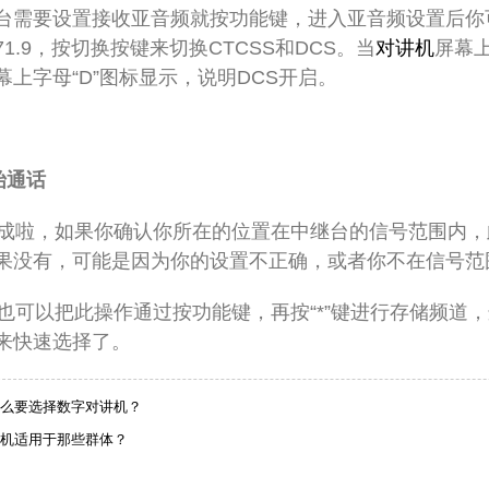
台需要设置接收亚音频就按功能键，进入亚音频设置后你
71.9
，按切换按键来切换
CTCSS
和
DCS
。当
对讲机
屏幕
幕上字母“
D
”图标显示，说明
DCS
开启。
始通话
成啦，如果你确认你所在的位置在中继台的信号范围内，
果没有，可能是因为你的设置不正确，或者你不在信号范
也可以把此操作通过按功能键，再按
“
*
”键进行存储频道，
来快速选择了。
么要选择数字对讲机？
机适用于那些群体？