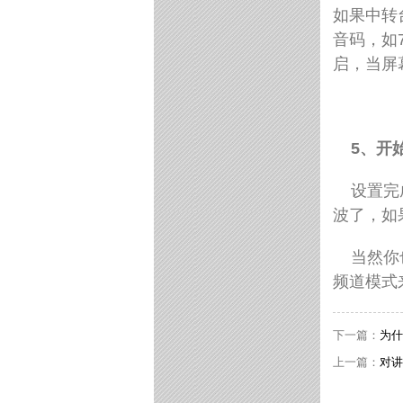
如果中转
音码，如
启，当屏
5
、开
设置完
波了，如
当然你
频道模式
下一篇：
为什
上一篇：
对讲