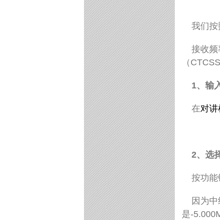
我们按
接收频
（
CTCS
1
、输
在
对讲
2
、选
按功能
因为中
是
-5.000