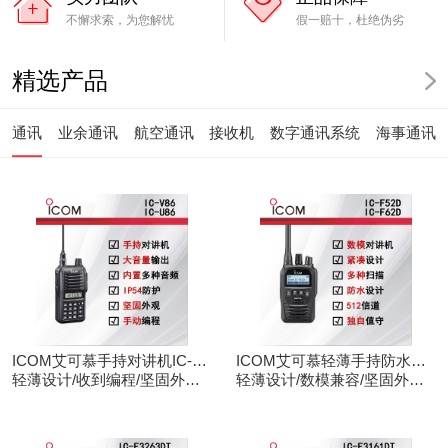
不懈求索，为您解忧
假一赔十，杜绝伪劣
精选产品
通讯
业余通讯
航空通讯
接收机
数字通讯系统
海事通讯
ICOM艾可慕手持对讲机IC-
ICOM艾可慕轻薄手持防水对
V86/U86
轻薄设计/收到编程/坚固外观/
讲机IC-F52D
轻薄设计/数模兼容/坚固外观/
清晰音频
录音功能