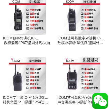
ICOM数字对讲机IC-
ICOM艾可慕数字对讲机IC-
F3263DT/IC-F4263DT
数模兼容/IP67/坚固外观/大屏
F3161D IC-F4161D
数模兼容/质量优良/坚固外观/
大屏
ICOM艾可慕IC-F4108D数字
ICOM艾可慕IC-V80E/IC-
对讲机
结构坚固/PTT防滑/IP54防护/
U80E手持对讲机（停产）
声音洪亮/IP54防护等级/手动
数模兼容
调频/电脑写频