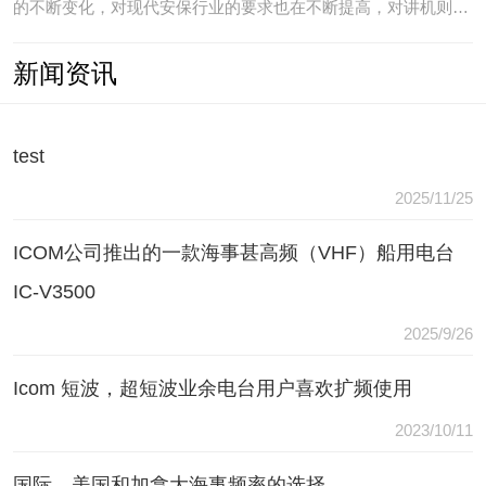
的不断变化，对现代安保行业的要求也在不断提高，对讲机则是
安保人员常用的重要通讯工具，常规通讯亦不能满足现代行业通
新闻资讯
讯需要，常常会出现以下问题：（1）无可靠的报等多种保障手
段现有工具仅为简单语音对讲功能，无法在遇到袭击或遇到盗窃
等紧急情况
test
2025/11/25
ICOM公司推出的一款海事甚高频（VHF）船用电台
IC-V3500
2025/9/26
Icom 短波，超短波业余电台用户喜欢扩频使用
2023/10/11
国际，美国和加拿大海事频率的选择