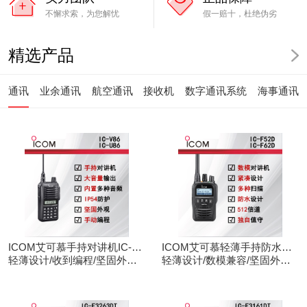
不懈求索，为您解忧
假一赔十，杜绝伪劣
精选产品
通讯
业余通讯
航空通讯
接收机
数字通讯系统
海事通讯
ICOM艾可慕手持对讲机IC-
ICOM艾可慕轻薄手持防水对
V86/U86
轻薄设计/收到编程/坚固外观/
讲机IC-F52D
轻薄设计/数模兼容/坚固外观/
清晰音频
录音功能