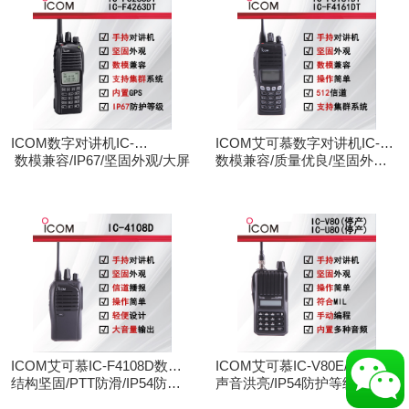
ICOM数字对讲机IC-
ICOM艾可慕数字对讲机IC-
F3263DT/IC-F4263DT
数模兼容/IP67/坚固外观/大屏
F3161D IC-F4161D
数模兼容/质量优良/坚固外观/
大屏
ICOM艾可慕IC-F4108D数字
ICOM艾可慕IC-V80E/IC-
对讲机
结构坚固/PTT防滑/IP54防护/
U80E手持对讲机（停产）
声音洪亮/IP54防护等级/手动
数模兼容
调频/电脑写频