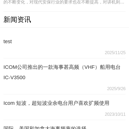
的不断变化，对现代安保行业的要求也在不断提高，对讲机则是
安保人员常用的重要通讯工具，常规通讯亦不能满足现代行业通
新闻资讯
讯需要，常常会出现以下问题：（1）无可靠的报等多种保障手
段现有工具仅为简单语音对讲功能，无法在遇到袭击或遇到盗窃
等紧急情况
test
2025/11/25
ICOM公司推出的一款海事甚高频（VHF）船用电台
IC-V3500
2025/9/26
Icom 短波，超短波业余电台用户喜欢扩频使用
2023/10/11
国际，美国和加拿大海事频率的选择